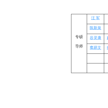
汪
军
陈新泉
专硕
谷灵康
导师
窦易文