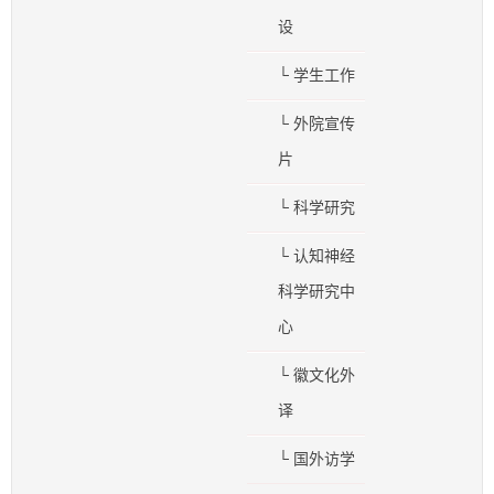
设
└ 学生工作
└ 外院宣传
片
└ 科学研究
└ 认知神经
科学研究中
心
└ 徽文化外
译
└ 国外访学