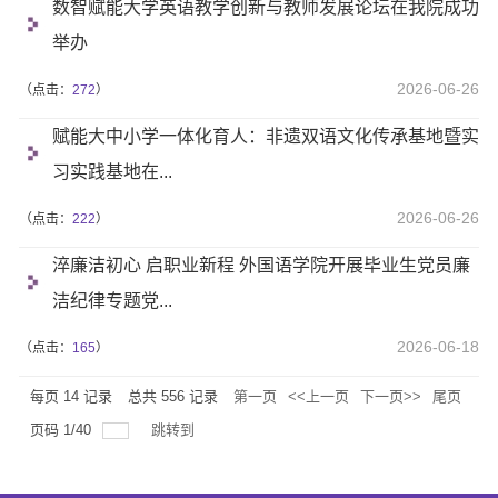
数智赋能大学英语教学创新与教师发展论坛在我院成功
举办
2026-06-26
（点击：
272
）
赋能大中小学一体化育人：非遗双语文化传承基地暨实
习实践基地在...
2026-06-26
（点击：
222
）
淬廉洁初心 启职业新程 外国语学院开展毕业生党员廉
洁纪律专题党...
2026-06-18
（点击：
165
）
每页
14
记录
总共
556
记录
第一页
<<上一页
下一页>>
尾页
页码
1
/
40
跳转到