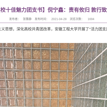
【校十佳魅力团支书】倪宁鑫：责有攸归 敦行致
发布者：
张雅静
发布时间：
2021-04-28
浏览次数：
1694
主义思想，深化高校共青团改革，安徽工程大学开展了“活力团支