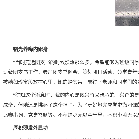
韬光养晦内修身
“当时竞选团支书的时候没想那么多，
希望
能够为
班级同
班级团支书工作。
参加
团支书例会
、
策划
团日活动
、
领学
青年
被她如珍宝般放在心里
。
她的踏实肯干
赢得了老师和同学们的
“
得知这个消息时
，我的内心是既兴奋又忐忑的。兴奋的
成杂，但她还是挑起了这个担子。
为了更好地完成党史微团课
比赛串词、党史答题等。不积跬步无以至千里，不积小流无以
厚积薄发外显功