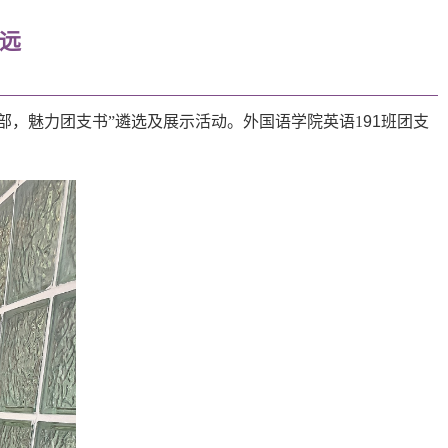
远
部，魅力团支书”遴选及展示活动。外国语学院英语1
91班
团支