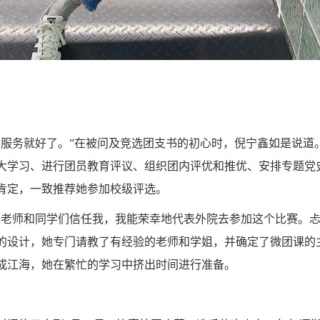
学服务
就好了。
”在被问及竞选团支书的初心时，倪宁鑫如是说道
大学习、
进行
团员教育评议、
组织团内评优和推优
、
安排
专题党
肯定
，
一致推荐她参加校级评选。
是老师
和同学们信任我
，我
能
荣幸
地
代表外院去参加这个比赛。
的设计，
她
专门
请教了有经验的
老师和
学姐，
并
确定了
微团课
的
成江海
，
她在繁忙的学习中挤出时间进行准备。