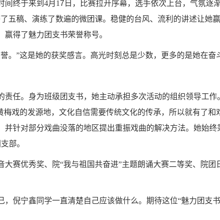
时间终于来到
4月1
7
日，比赛拉开序幕，选手依次上台，气氛逐
磨了五稿、演练了数遍的微团课
。稳健的台风
、
流利的
讲述
让她
，
赢得了魅力团支书
荣誉
称号。
荣誉
。
”这是她的
获奖感言
。高光时刻总是少数，
更
多的是她在奋
的责任。身为班级团支书，她主动
承担
多次活动的组织领导工作
黄梅戏的发源地，
文化自信需要传统文化的传承，
所以就
有了和
，并针对部分戏曲没落的地区提出重振戏曲的解决方法。她始终
团支部。
音大赛优秀奖、
院
“我与祖国共奋进”主题朗诵
大赛
二等奖、
院团
己，倪宁鑫同学一直清楚自己应该做什么。期待
这位
“魅力团支书