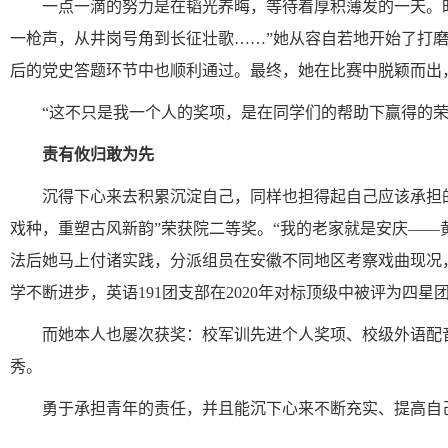
一点一滴的努力是在韬光养晦，等待着厚积薄发的一天。
一枪声，从井岗号角到长征壮歌……”她
从容
自若地
开始了打
后的
党史答题
环节中也顺利通过。
最终，她
在比赛中
脱颖而出
“这不只是我一个人的奖项，
是
在同学们
的
帮助下赢得的
责有攸归敢为先
沉得下心来去积累沉淀自己，同样也担得起自己应该承担
戏种，重塑古风新韵”荣获
院
二等奖。
“我的老家就是安庆
——
法后她
马上
付诸实践，分派组员在安徽不同地区考察戏曲现况
学不断进步，
英语
191团支部在
2020年
对标顶级中被评为四星
而
她
本人
也屡次获奖：
校
军训先进个人奖项、校级外语配
秀
。
勇于承担青年的责任，并且
能沉下心来
不断
充实
、
提高自