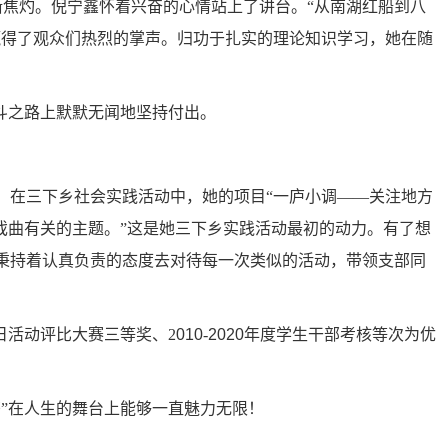
渐焦灼。倪宁鑫怀着
兴奋
的心情站上了讲台。
“从南湖红船到八
赢得了观众们热烈的掌声。归功于扎实的理论知识学习，她在随
斗之路上默默无闻
地
坚持付出。
。
在三下乡社会实践活动中
，
她的项目
“一庐小调——关注地方
戏曲有关的主题。
”这是她三下乡实践活动
最初的动力
。有了想
秉持着认真负责的态度去对待每一次
类似的
活动，
带领支部同
日活动评比
大赛三等奖、
2
010
-
2020
年度学生干部考核等次为优
”
在人生的舞台上能够
一直魅力无限
！