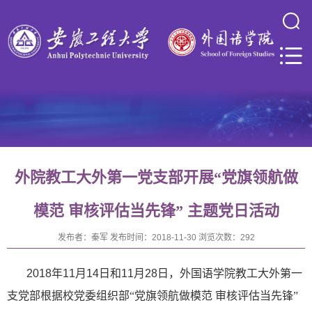
外院教工大外第一党支部开展“党旗领航做
模范 审核评估当先锋” 主题党日活动
发布者：
秦军
发布时间：
2018-11-30
浏览次数：
292
2018
年
11
月
14
日和
11
月
28
日，外国语学院教工大外第一
支党部根据校党委组织部“党旗领航做模范 审核评估当先锋”