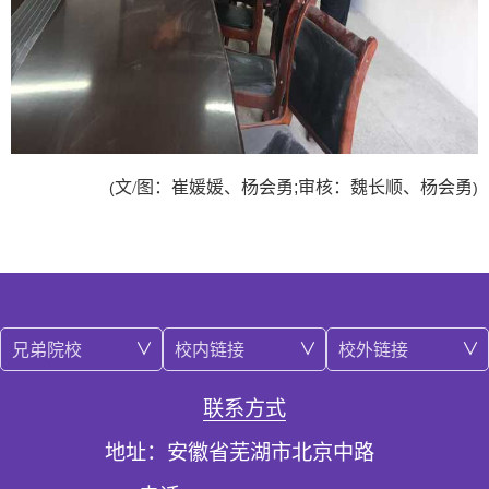
文
/
图：崔媛媛、杨会勇;审核：魏长顺、杨会勇
(
)
兄弟院校
校内链接
校外链接
联系方式
地址：安徽省芜湖市北京中路