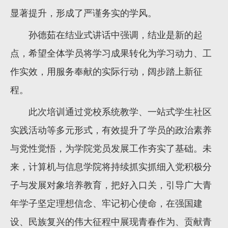
显著提升，形成了严谨务实的学风。
孙德茹在结业式讲话中强调，结业是新的起
点，希望全体学员将学习成果转化为学习动力、工
作实效，用服务奉献的实际行动，阔步踏上新征
程。
此次培训通过党校系统教学、一站式学生社区
实践活动等多元形式，有效提升了学员的政治素养
与党性觉悟，为学院党员发展工作夯实了基础。未
来，计算机与信息学院将持续抓实抓细入党积极分
子与发展对象培养教育，把好入口关，引导广大青
年学子坚定理想信念、牢记初心使命，在强国建
设、民族复兴的伟大征程中展现青春作为、贡献青