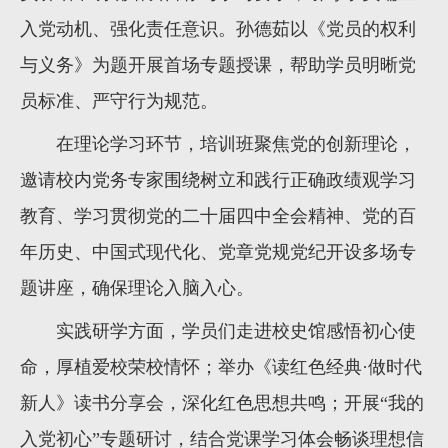
入党动机、强化责任意识。孙德茹以《党员的权利
与义务》为题开展首场专题授课，帮助学员明晰党
员标准、严守行为规范。
在理论学习环节，培训班聚焦党的创新理论，
邀请校内党务专家围绕树立和践行正确政绩观学习
教育、学习贯彻党的二十届四中全会精神、党的百
年历史、中国式现代化、党章党规党纪开设多场专
题讲座，确保理论入脑入心。
实践研学方面，学员们走进校史馆感悟初心使
命，厚植爱校荣校情怀；举办《读红色经典·做时代
新人》读书分享会，深化红色思想共鸣；开展“我的
入党初心”专题研讨，结合党课学习体会畅谈理想信