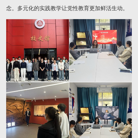
念。多元化的实践教学让党性教育更加鲜活生动。