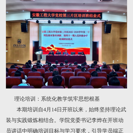
理论培训：系统化教学筑牢思想根基
本期培训自4月14日开班以来，始终坚持理论武
装与实践锻炼相结合。学院党委书记李烨在开班动
员讲话中明确培训目标与学习要求，引导学员端正