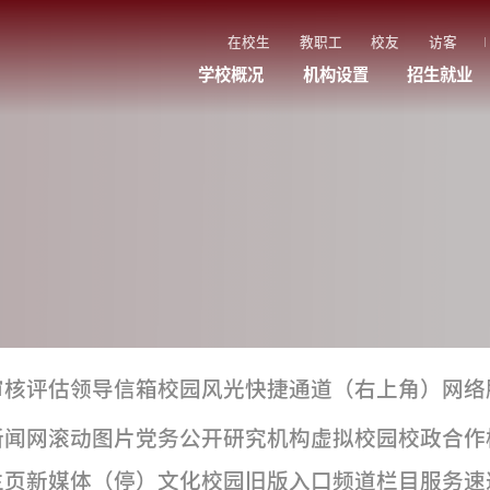
在校生
教职工
校友
访客
学校概况
机构设置
招生就业
审核评估
领导信箱
校园风光
快捷通道（右上角）
网络
新闻网
滚动图片
党务公开
研究机构
虚拟校园
校政合作
主页新媒体（停）
文化校园
旧版入口
频道栏目
服务速递