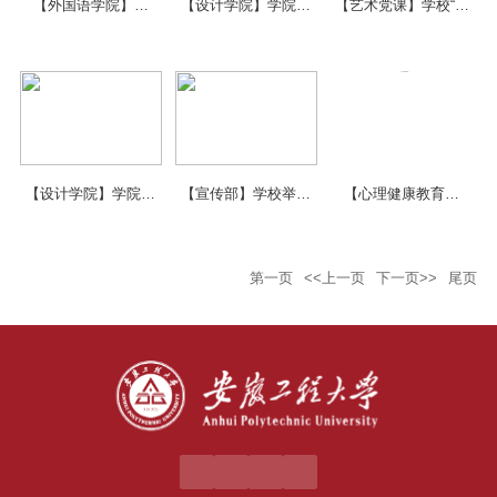
【外国语学院】学
【设计学院】学院毕
【艺术党课】学校“赤
院“青禾筑梦”乡村振兴
业生制作AI短剧 讲述
铸先锋”沉浸式艺术党
实践团用英语讲好红
芜湖“前世今生”
课重磅上演！以文艺
杨故...
浸...
【设计学院】学院数
【宣传部】学校举行
【心理健康教育中
媒专业第一部自创AI
庆祝中国共产党成立
心】第十九届“5·25”心
微短剧——一枚铁片
105周年暨“七一”表彰
理健康教育宣传月圆
第一页
<<上一页
下一页>>
尾页
的前世今...
大...
满结...