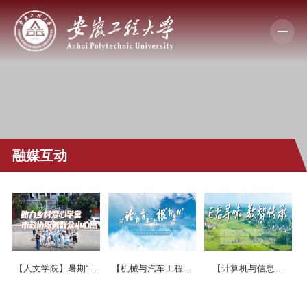
融媒互动
【人文学院】暑期“三
【机械与汽车工程学
【计算机与信息学
下乡”——市政协委
院】“岗上拾光”青年调
院】学院乡村振兴实
员、芜湖电视台主持
研团赴小岗村探寻工
践营“E”启寻味实践