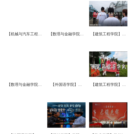
人专程...
科...
团：用...
【机械与汽车工程学
【数理与金融学院】
【建筑工程学院】躬
院】四色依米花团
反诈青年在行动，守
身践农事 青春入乡土
队“向阳计划”2020-
好身边的钱袋子——
2026纪...
学院2026...
【数理与金融学院】
【外国语学院】学
【建筑工程学院】大
一字一句普通话，共
院“全能小种子”素养提
学生实践团在电箱绘
建团结连心桥——学
升实践团赴多地开展
上“芜湖记忆”
院2026年...
暑期...