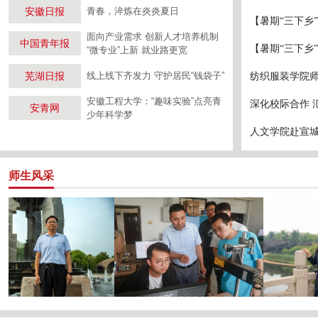
安徽日报
青春，淬炼在炎炎夏日
【暑期“三下乡”
面向产业需求 创新人才培养机制
中国青年报
【暑期“三下乡
“微专业”上新 就业路更宽
芜湖日报
线上线下齐发力 守护居民“钱袋子”
纺织服装学院师
安徽工程大学：“趣味实验”点亮青
深化校际合作 
安青网
少年科学梦
人文学院赴宣
师生风采