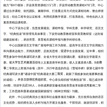
能力”等
8
个模块；开设美育类课程
215
门
次
；开设劳动教育类课程
479
门
次
。中心
通过合并课程、依托团队、兼顾学科、打造重点等方式优化课程结构，整合师资
队伍；结合工程专业认证标准，利用优质教学资源，打造系统化、特色化的人文
素质类精品课程群。
中心下设办公室，负责发展规划、课程申报、学科竞赛、科学研究、语言文
字、“经典悦读”班管理等具体事宜；下设劳动教育教研室和美育教研室（达到省
级建设标准），承担劳育、美育相关课程申报与教学科研任务。
中心以国家语言文字推广基地申报工作为契机，提高学生语言文字应用能力
和沟通表达能力，开阔其视野、启发其思维，
促进
学生全面发展。近年
来
，组织
师生
参加中华经典诵写讲大赛、全省大学生诗文朗诵比赛、省原创文学新星大
赛
、省大学生艺术展演活动
等人文素质类学科竞赛
，
获人文素质类
A
类、
B
类
赛
事
二等奖以上奖项
2
0
余项（其中，
202
5
年选送的作品《雪域丰碑》获第七届中华
经典诵写讲大赛“诵读中国”经典诵读大赛
二等奖
，刷新了我校参加此项赛事的最
好成绩）
，
并多次获得优秀组织奖
。中心牵头组织校“经典悦读”班，现已成功举
办
6
期，培训学员
近
500
人，办班成果获安徽省高校美育改革创新优秀案例二等
奖，工作思路和显著成效被国家级报刊《精神文明报》刊载。
此外，中心以经典润乡土项目和社会服务项目为载体，充分发挥自身的语言
文化优势，组织师生深入乡村与地方开展文化服务、干部培训、旅游培训等，积