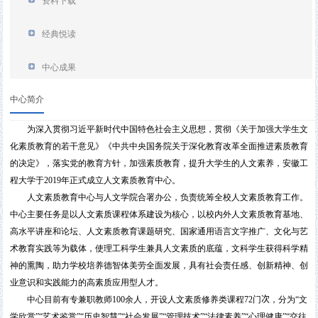
资料下载
经典悦读
中心成果
中心简介
为深入贯彻习近平新时代中国特色社会主义思想，贯彻《关于加强大学生文
化素质教育的若干意见》《中共中央国务院关于深化教育改革全面推进素质教育
的决定》，落实党的教育方针，加强素质教育，提升大学生的人文素养，安徽工
程大学于
2019
年正式成立人文素质教育中心。
人文素质教育中心与人文学院合署办公，负责统筹全校人文素质教育工作。
中心主要任务是以人文素质课程体系建设为核心，以校内外人文素质教育基地、
高水平讲座和论坛、人文素质教育课题研究、国家通用语言文字推广、文化与艺
术教育实践等为载体，使理工科学生兼具人文素质的底蕴，文科学生获得科学精
神的熏陶，助力学校培养德智体美劳全面发展，具有社会责任感、创新精神、创
业意识和实践能力的高素质应用型人才。
中心目前有专兼职教师
100
余人，开设
人文素质修养
类课程
72
门
次
，分为“文
学欣赏”“艺术鉴赏”“历史智慧”“社会发展”“管理技术”“法律素养”“心理健康”“交往