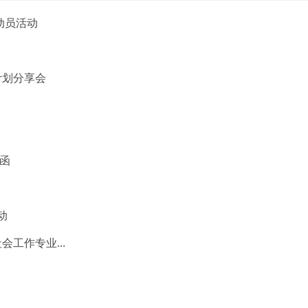
动员活动
计划分享会
请函
动
工作专业...