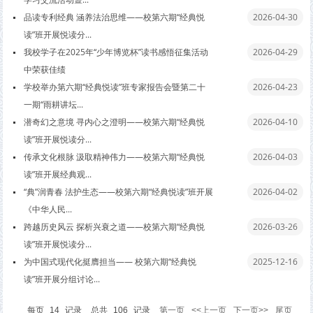
品读专利经典 涵养法治思维——校第六期“经典悦
2026-04-30
读”班开展悦读分...
我校学子在2025年“少年博览杯”读书感悟征集活动
2026-04-29
中荣获佳绩
学校举办第六期“经典悦读”班专家报告会暨第二十
2026-04-23
一期“雨耕讲坛...
潜奇幻之意境 寻内心之澄明——校第六期“经典悦
2026-04-10
读”班开展悦读分...
传承文化根脉 汲取精神伟力——校第六期“经典悦
2026-04-03
读”班开展经典观...
“典”润青春 法护生态——校第六期“经典悦读”班开展
2026-04-02
《中华人民...
跨越历史风云 探析兴衰之道——校第六期“经典悦
2026-03-26
读”班开展悦读分...
为中国式现代化挺膺担当—— 校第六期“经典悦
2025-12-16
读”班开展分组讨论...
每页
14
记录
总共
106
记录
第一页
<<上一页
下一页>>
尾页