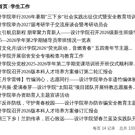
首页
学生工作
计学院举行2026年暑期"三下乡"社会实践出征仪式暨安全教育培训.
计学院举办2027届考研学子交流座谈会暨考研动员会
火引航启新程 朋辈聚力育新人——设计学院召开2026级新生班级学.
025—2026学年第2学期辅导员带班情况一览表
文化月|设计学院2026“荧光跃动，音燃青春” 五四青年节主题...
计学院开展宿舍安全专项检查与教育工作
学院分党校2025-2026学年第二学期党课培训班开班仪式顺利举..
计学院召开2026版本科人才培养方案修订第二轮汇报会
三月学雷锋】竹编润心，志愿同行——设计学院举办非遗竹编体验活
声共振·爱满春芽—设计学院“太阳花”项目团队开展特教志愿服务..
计学院举办资助育人主题宣讲活动
牢反诈防线，守护青春校园——设计学院举办防诈骗安全教育主题讲
计学院召开2026版本科人才培养方案修订汇报会
期三下乡丨兰韵传承，匠心致远——设计学院望春兰蓝染实践队开展
每页
14
记录
总共
133