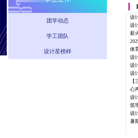
设
团学动态
设
薪
学工团队
2
体育
设计星榜样
设
设计
设
【
心
设
筑
设
暑