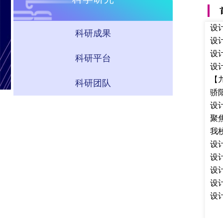
设
科研成果
设
设
科研平台
设
【
科研团队
​
设
聚
我
设
设
设
设
设