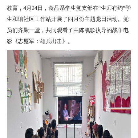
教育，
4月24日
，
食品
系学生
党支部
在
“生师有约”学
生和谐社区工作站开展了四月份主题党日活动。
党
员们齐聚一堂，共同观看了由陈凯歌执导的战争电
影《志愿军：雄兵出击》
。