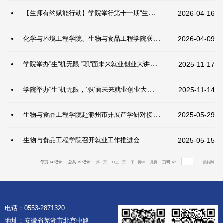
【生师有约赋能行动】学院举行第十一期“生师有约”青年博士话成长活动
2026-04-16
化学与环境工程学院、生物与食品工程学院联合举办2026届毕业生专场招聘会
2026-04-09
学院举办”生“机无限 ”职“面未来就业创业大讲堂活动——提前规划，让求职更顺利、创业更稳健
2025-11-17
学院举办“生“机无限，‘职’面未来就业创业大讲堂——打造企业需要的核心竞争力
2025-11-14
生物与食品工程学院赴滁州市开展产学研对接暨访企拓岗活动
2025-05-29
生物与食品工程学院召开就业工作推进会
2025-05-15
每页
记录
总共
记录
页码
/
14
19
第一页
<<上一页
下一页>>
尾页
1
2
跳转到
电话：0553-2871320
地址：安徽省芜湖市北京中路