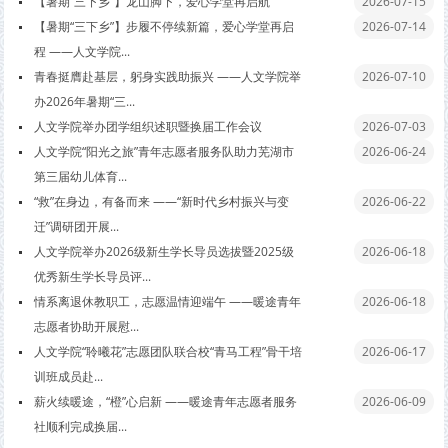
【暑期“三下乡”】龙山脚下，爱心学堂再启航
2026-07-15
【暑期“三下乡”】步履不停续新篇，爱心学堂再启
2026-07-14
程 ——人文学院...
青春挺膺赴基层，躬身实践助振兴 ——人文学院举
2026-07-10
办2026年暑期“三...
人文学院举办团学组织述职暨换届工作会议
2026-07-03
人文学院“阳光之旅”青年志愿者服务队助力芜湖市
2026-06-24
第三届幼儿体育...
“救”在身边，有备而来 ——“新时代乡村振兴与变
2026-06-22
迁”调研团开展...
人文学院举办2026级新生学长导员选拔暨2025级
2026-06-18
优秀新生学长导员评...
情系离退休教职工，志愿温情迎端午 ——暖途青年
2026-06-18
志愿者协助开展慰...
人文学院“聆曦花”志愿团队联合校“青马工程”骨干培
2026-06-17
训班成员赴...
薪火续暖途，“橙”心启新 ——暖途青年志愿者服务
2026-06-09
社顺利完成换届...