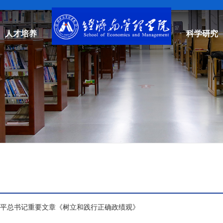
人才培养
科学研究
平总书记重要文章《树立和践行正确政绩观》