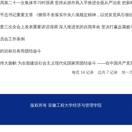
局第二十一次集体学习时强调 坚持从抓作风入手推进全面从严治党 把新时代
平总书记重要文章 《锲而不舍落实中央八项规定精神，以优良党风引领
委三次全会上发表重要讲话强调 深入推进党的自我革命 坚决打赢反腐败
员会工作条例
的目标任务而团结奋斗
伟大旗帜 为全面建设社会主义现代化国家而团结奋斗 ——在中国共产党第
每页
14
记录
总共
7
记录
第一
版权所有 安徽工程大学经济与管理学院