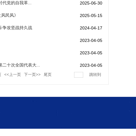
党的自我革...
2025-06-30
社风民风》
2025-05-15
斗争攻坚战持久战
2024-04-17
2023-04-05
2023-04-05
二十次全国代表大...
2023-04-05
页
<<上一页
下一页>>
尾页
跳转到
页码
1
/
1