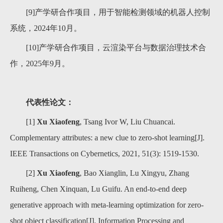
[9]产学研合作项目，用于智能检测领域的机器人控制
系统，2024年10月。
[10]产学研合作项目，云渲染平台与数据治理技术合
作，2025年9月。
代表性论文：
[1]
Xu Xiaofeng
, Tsang Ivor W, Liu Chuancai.
Complementary attributes: a new clue to zero-shot learning[J].
IEEE Transactions on Cybernetics, 2021, 51(3): 1519-1530.
[2]
Xu Xiaofeng
, Bao Xianglin, Lu Xingyu, Zhang
Ruiheng, Chen Xinquan, Lu Guifu. An end-to-end deep
generative approach with meta-learning optimization for zero-
shot object classification[J]. Information Processing and