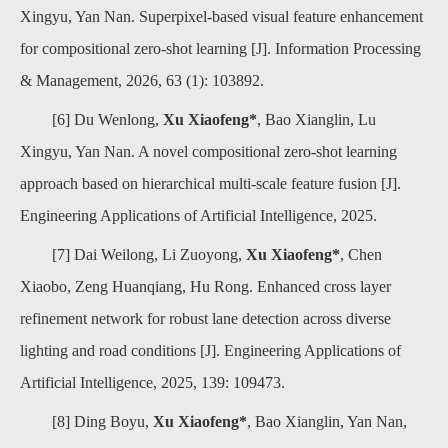
Xingyu, Yan Nan. Superpixel-based visual feature enhancement
for compositional zero-shot learning [J]. Information Processing
& Management, 2026, 63 (1): 103892.
[6] Du Wenlong,
Xu Xiaofeng*
, Bao Xianglin, Lu
Xingyu, Yan Nan. A novel compositional zero-shot learning
approach based on hierarchical multi-scale feature fusion [J].
Engineering Applications of Artificial Intelligence, 2025.
[7] Dai Weilong, Li Zuoyong,
Xu Xiaofeng*
, Chen
Xiaobo, Zeng Huanqiang, Hu Rong. Enhanced cross layer
refinement network for robust lane detection across diverse
lighting and road conditions [J]. Engineering Applications of
Artificial Intelligence, 2025, 139: 109473.
[8] Ding Boyu,
Xu Xiaofeng*
, Bao Xianglin, Yan Nan,