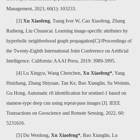
Management, 2023, 60(1): 103233.
[3]
Xu Xiaofeng
, Tsang Ivor W, Cao Xiaofeng, Zhang
Ruiheng, Liu Chuancai. Learning image-specific attributes by
hyperbolic neighborhood graph propagation[C]//Proceedings of
the Twenty-Eighth International Joint Conference on Artificial
Intelligence. California: AAAI Press, 2019: 3989-3995.
[4] Lu Xingyu, Wang Chenchen,
Xu Xiaofeng*
, Yang
Huizhang, Zhang Shiyuan, Tan Ke, Bao Xianglin, Su Weimin,
Gu Hong. Automatic rfi identification for sentinel-1 based on
siamese-type deep cnn using repeat-pass images [J]. IEEE
Transactions on Geoscience and Remote Sensing, 2022, 60:
5231616.
[5] Du Wenlong,
Xu Xiaofeng*
, Bao Xianglin, Lu