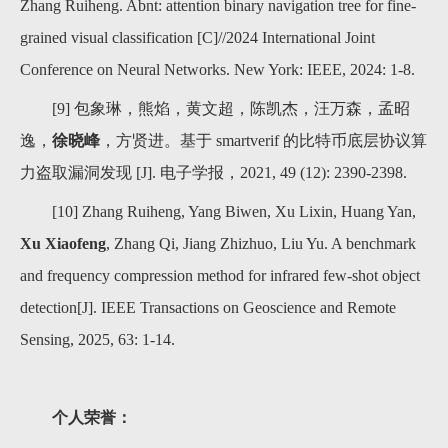
Zhang Ruiheng. Abnt: attention binary navigation tree for fine-
grained visual classification [C]//2024 International Joint
Conference on Neural Networks. New York: IEEE, 2024: 1-8.
[9] 包象琳，熊焰，黄文超，陈凯杰，汪万森，孟昭
逸，
徐晓峰
，方贤进。基于 smartverif 的比特币底层协议算
力盗取漏洞发现 [J]. 电子学报，2021, 49 (12): 2390-2398.
[10] Zhang Ruiheng, Yang Biwen, Xu Lixin, Huang Yan,
Xu Xiaofeng
, Zhang Qi, Jiang Zhizhuo, Liu Yu. A benchmark
and frequency compression method for infrared few-shot object
detection[J]. IEEE Transactions on Geoscience and Remote
Sensing, 2025, 63: 1-14.
个人荣誉：