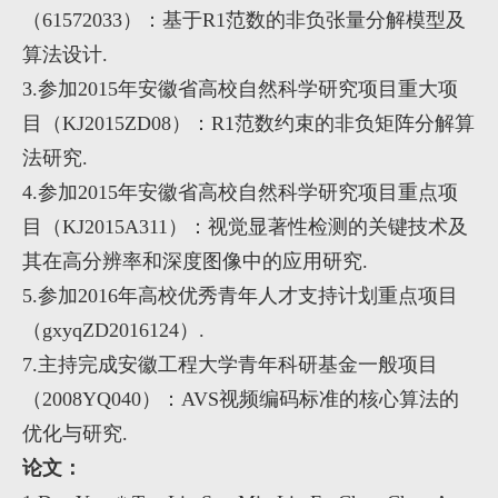
（
61572033
）：基于
R1
范数的非负张量分解模型及
算法设计
.
3.
参加
2015
年安徽省高校自然科学研究项目重大项
目（
KJ2015ZD08
）：
R1
范数约束的非负矩阵分解算
法研究
.
4.
参加
2015
年安徽省高校自然科学研究项目重点项
目（
KJ2015A311
）：视觉显著性检测的关键技术及
其在高分辨率和深度图像中的应用研究
.
5.
参加
2016
年高校优秀青年人才支持计划重点项目
（
gxyqZD2016124
）
.
7.
主持完成安徽工程大学青年科研基金一般项目
（
2008YQ040
）：
AVS
视频编码标准的核心算法的
优化与研究
.
论文：