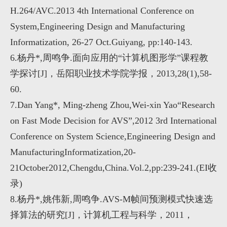
H.264/AVC.2013 4th International Conference on
System,Engineering Design and Manufacturing
Informatization, 26-27 Oct.Guiyang, pp:140-143.
6.
杨丹
*,
周鸣争
.
面向应用的“计算机图形学”课程教
学探讨
[J]
，岳阳职业技术学院学报，
2013,28(1),58-
60.
7.Dan Yang*, Ming-zheng Zhou,Wei-xin Yao
“
Research
on Fast Mode Decision for AVS
”
,2012 3rd International
Conference on System Science,Engineering Design and
ManufacturingInformatization,20-
21October2012,Chengdu,China.Vol.2,pp:239-241.(EI
收
录
)
8.
杨丹
*,
姚伟新
,
周鸣争
.AVS-M
帧间预测模式快速选
择算法的研究
[J]
，计算机工程与科学，
2011
，