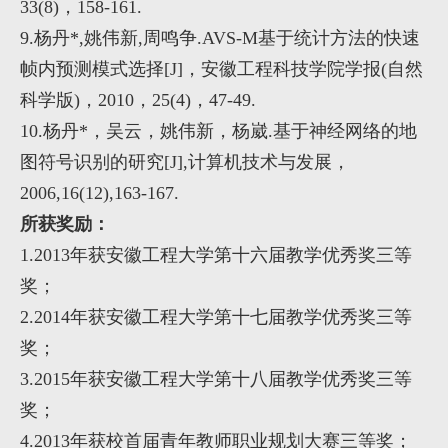
33(8)
，
158-161.
9.
杨丹
*,
姚伟新
,
周鸣争
.AVS-M
基于统计方法的快速
帧内预测模式选择
[J]
，安徽工程科技学院学报
(
自然
科学版
)
，
2010
，
25(4)
，
47-49.
10.
杨丹
*
，吴云，姚伟新，杨崴
.
基于神经网络的地
图符号识别的研究
[J],
计算机技术与发展，
2006,16(12),163-167.
所获奖励：
1.2013
年获安徽工程大学第十六届教学优秀奖三等
奖；
2.2014
年获安徽工程大学第十七届教学优秀奖三等
奖；
3.2015
年获安徽工程大学第十八届教学优秀奖三等
奖；
4.2013
年获校首届青年教师职业规划大赛三等奖；