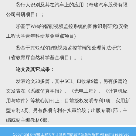
③行人识别及其在汽车上的应用（奇瑞汽车股份有限
公司科研项目）；
④基于
Web
的智能视频监控系统的图像识别研究
(
安徽
工程大学青年科研基金重点项目
)
；
⑤
基于
FPGA
的智能视频监控前端预处理算法研究
（省教育厅自然科学基金项目）
。
；
论文
及其它成果
：
发表论文
20
多篇
，其中
SCI、EI收录
9
篇，另有多篇论
文发表在《系统仿真学报》、《光电工程》、《计算机应
用与软件》等核心期刊上
；
目前授权
发明专利
1项，
实用新
型专利
2项、另有
多项
专利在实审阶段
；
出版专著
1
部，主
编或副主编教材
6
部
。
Copyright © 安徽工程大学计算机与信息学院版权所有 All rights reserved