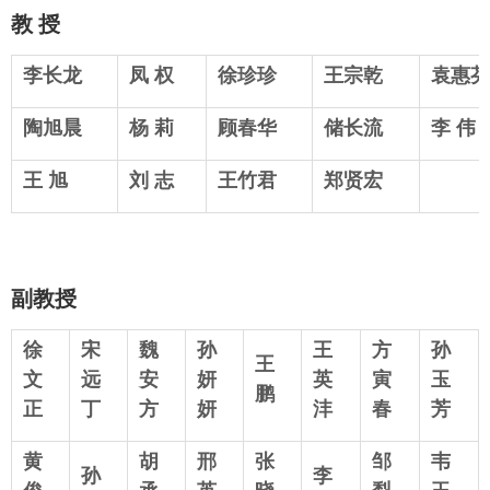
教 授
李长龙
凤 权
徐珍珍
王宗乾
袁惠芬
陶旭晨
杨 莉
顾春华
储长流
李 伟
王 旭
刘 志
王竹君
郑贤宏
副教授
徐
宋
魏
孙
王
方
孙
王
文
远
安
妍
英
寅
玉
鹏
正
丁
方
妍
沣
春
芳
黄
胡
邢
张
邹
韦
孙
李