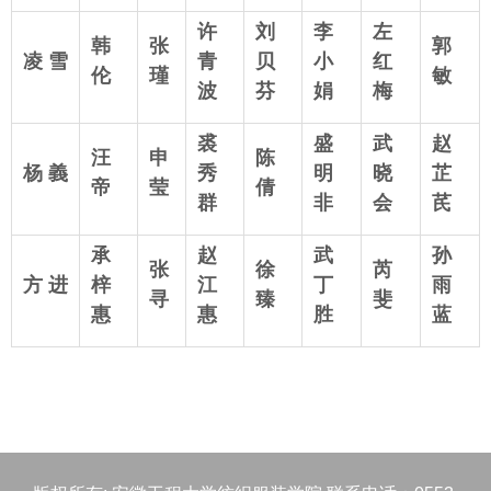
许
刘
李
左
韩
张
郭
凌 雪
青
贝
小
红
伦
瑾
敏
波
芬
娟
梅
裘
盛
武
赵
汪
申
陈
杨
義
秀
明
晓
芷
帝
莹
倩
群
非
会
芪
承
赵
武
孙
张
徐
芮
方 进
梓
江
丁
雨
寻
臻
斐
惠
惠
胜
蓝