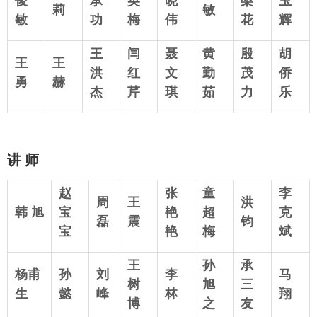
俊
承
英
晓
梨
玉
莉
敏
敏
功
梅
伟
花
辉
王
闫
聂
黄
殷
胡
王
王
洪
红
文
勤
茂
侨
勇
赫
杰
芹
琪
茹
力
乐
讲 师
赵
张
童
李
周
王
洪
韩 旭
宝
艳
超
克
磊
震
钧
宝
艳
梅
斌
王
孙
承
杨甫
孙
刘
李
马
树
旭
三
生
懿
峰
林
翔
博
之
友