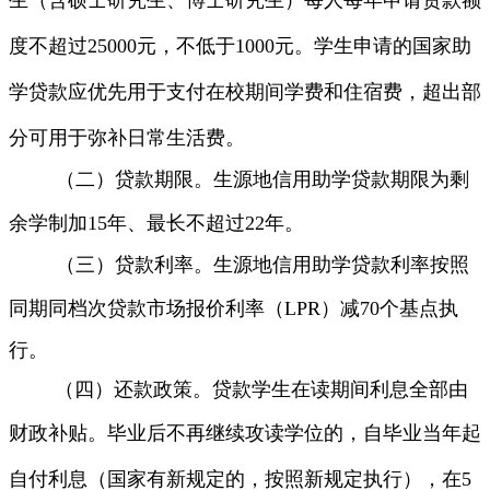
生（含硕士研究生、博士研究生）每人每年申请贷款额
度不超过
25
000
元，不低于
1000
元。学生申请的国家助
学贷款应优先用于支付在校期间学费和住宿费，超出部
分可用于弥补日常生活费。
（二）贷款期限。
生源地信用助学贷款期限为
剩
余
学制加15
年、最长不超过
22
年。
（三）贷款利率。生源地信用助学贷款利率按照
同期同档次贷款市场报
价利率（LPR
）减
70
个基
点执
行。
（四）还款政策。贷款学生在读期间利息全部由
财政补贴。
毕业后不
再继续攻读学位的，自毕业当年起
自付利息（国家有新规定的，按照新规定执行），在5