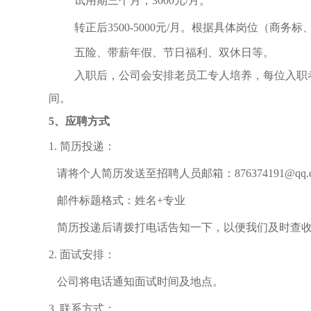
试用期三个月，
3000
元
/
月。
转正后
3500-5000
元
/
月。根据具体岗位（商务标
五险、带薪年假、节日福利、双休日等。
入职后，公司会安排老员工专人培养，每位入职
间。
5
、应聘方式
1.
简历投递：
请将个人简历发送至招聘人员邮箱：
876374191@qq.
邮件标题格式：姓名
+
专业
简历投递后请拨打电话告知一下，以便我们及时查
2.
面试安排：
公司将电话通知面试时间及地点。
3.
联系方式：