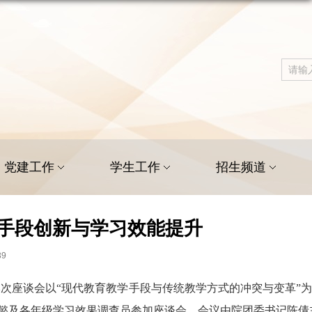
党建工作
学生工作
招生频道
学手段创新与学习效能提升
39
本次座谈会以
“
现代教育教学手段与传统教学方式的冲突与变革
”
为
懿及各年级学习效果调查员参
加
座谈会，会议由
院
团委书记陈倩