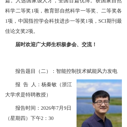
篇。入选国家
级人才
，全国百篇优博。获国家自然
科学二等奖
1
项，教育部自然科学一等奖、二等奖各
1
项，中国指控学会科技进步一等奖
1
项，
SCI
期刊最
佳论文奖
2
项。
届时欢迎广大师生积极参会、交流！
报告题目（
二
）：智能控制技术赋能风力发电
报
告
人：杨秦敏（浙江
大学求是特聘教授）
报告时间：
2026
年
7
月
9
日
（星期四）下午
2
：
3
0