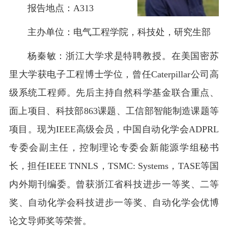
报告地点：
A313
主办单位：电气工程学院
，
科技处
，
研究生部
杨秦敏：浙江大学求是特聘教授。在美国密苏
里大学获电子工程博士学位，曾任
Caterpillar
公司高
级系统工程师。先后主持自然科学基金联合重点、
面上项目、科技部
863
课题、工信部智能制造课题等
项目。现为
IEEE
高级会员，中国自动化学会
ADPRL
专委会副主任，控制理论专委会新能源学组秘书
长，担任
IEEE TNNLS
，
TSMC: Systems
，
TASE
等国
内外期刊编委。曾获浙江省科技进步一等奖、二等
奖、自动化学会科技进步一等奖、自动化学会优博
论文导师奖等荣誉。