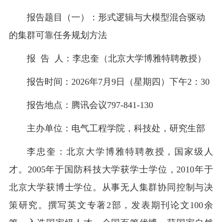
报告题目（
一
）：形式逻辑与大模型混合驱动
的集群可靠任务规划方法
报
告
人：李忠奎（北京大学博雅特聘教授）
报告时间：
2026
年
7
月
9
日（星期四）下午
2
：
3
0
报告地点：
腾讯会议
797-841-130
主办单位：电气工程学院
，
科技处
，
研究生部
李忠奎：北京大学博雅特聘教授，国家
级人
才。
2005
年于国防科技大学获学士学位，
2010
年于
北京大学获博士学位。从事无人集群协同控制与决
策研究。撰写英文专著
2
部，发表期刊论文
100
余