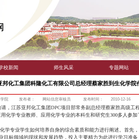
学校新闻
师生风采
专题网站
亚邦化工集团科隆化工有限公司总经理蔡家胜到生化学院
程学院
发布者：
网站信息审核员
发布时间：
2010-12-16
邀请，江苏亚邦化工集团
DPC
项目部常务副总经理蔡家胜高级工
应用化学专业教师、应用化学专业的本科生和研究生
300
多人参加
化学专业学生如何培养自身的综合素质和能力进行阐述。首先，
业目标领域的现状和发展趋势，投入主要精力为此进行学习准备