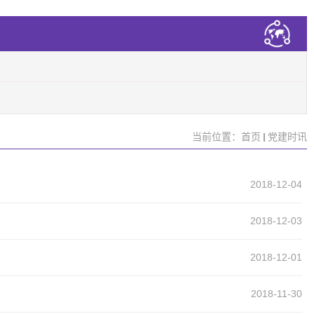
当前位置：
首页
党建时讯
2018-12-04
2018-12-03
2018-12-01
2018-11-30