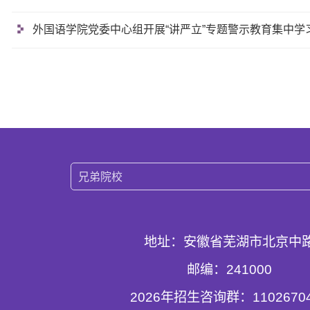
外国语学院党委中心组开展“讲严立”专题警示教育集中学
兄弟院校
地址：安徽省芜湖市北京中
邮编：241000
2026年招生咨询群：11026704