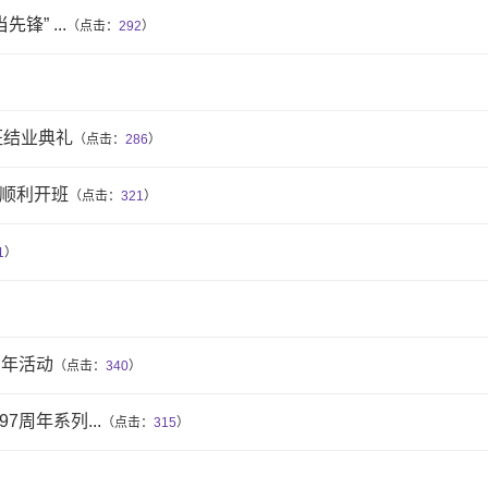
” ...
（点击：
292
）
班结业典礼
（点击：
286
）
顺利开班
（点击：
321
）
1
）
周年活动
（点击：
340
）
周年系列...
（点击：
315
）