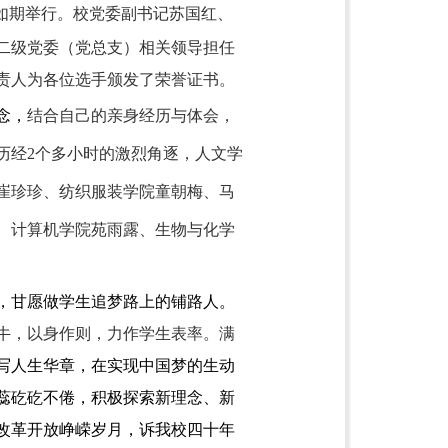
如期举行。
校党委副书记苏国红、
二级党委（党总支）相关领导担任
责人为各位选手颁发了荣誉证书。
念，
结合自己的亲身经历与体会，
历经
2
个多小时的激烈角逐，人文学
崔珍珍、纺织服装学院童朝梅、马
、计算机学院苑雨露、生物与化学
，甘愿做学生追梦路上的铺路人。
牛，以身作则，力作学生表率。满
写人生华章，在实现中国梦的生动
蕊矻矻不倦，积极探索新理念、新
改革开放峥嵘岁月，诉我校四十年