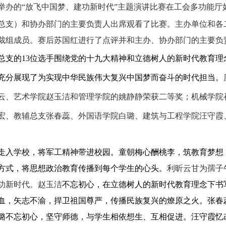
举办的
“放飞中国梦、建功新时代”主题
演讲比赛在工会多功能厅
总支）和协办部门的主要负责人出席观看了比赛。主办单位和各
裁组成员。赛后苏国红进行了点评并和主办、协办部门的主要负
总支的
13
位选手围绕党的十九大精神和立德树人的新时代教育理
充分展现了为实现中华民族伟大复兴中国梦而奋斗的时代担当。
云、艺术学院赵玉洁和管理学院的姚静静荣获二等奖；机械学院
宏、教辅总支张春蕊、外国语学院白璐、建筑与工程学院汪守霞
走入学校，将军工精神带进校园。童朝梅心酬桃李，筑教育梦想
方式，将思想政治教育传播到每个学生的心头。
利昕云甘为孺子
功新时代。赵玉洁
不忘初心，在立德树人的新时代教育理念下书
血，矢志不渝，捍卫祖国尊严，传播民族复兴的燎原之火
。张春
璐不忘初心，坚守师德，与学生相依想生、互相促进。汪守霞忆