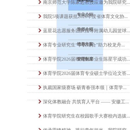
南京师范大学陈家起教授应邀为我院研究...
专业介绍
我院5项课题获批2026年度省体育文化协...
导师介绍
蓝星花志愿服务团队指导附属幼儿园篮球...
培养方案
体育专业研究生“学训结合”助力校龙舟...
体育学院2026届研究生毕业生陈星宇成功...
管理制度
体育学院2026届体育专业硕士学位论文答...
执裁国家级赛场 砺青春强本领｜体育学...
深化体教融合 共筑育人平台 —— 安徽工...
体育学院研究生在校园歌手大赛校内选拔...