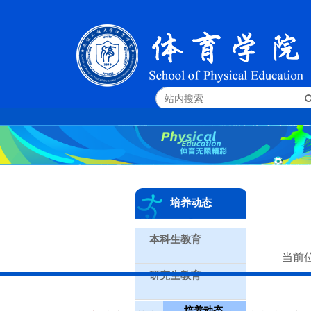
培养动态
本科生教育
当前
研究生教育
培养动态