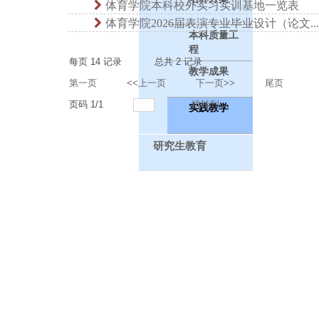
体育学院本科校外实习实训基地一览表
体育学院2026届表演专业毕业设计（论文...
本科质量工
程
每页
14
记录
总共
2
记录
教学成果
第一页
<<上一页
下一页>>
尾页
页码
1
/
1
跳转到
实践教学
研究生教育