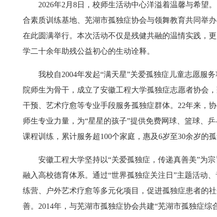
2026年2月8日，校师生活动中心洋溢着温馨与希望
合素质训练基地、芜湖市孤独症协会与领舞教育共同举办
在此圆满举行。本次活动不仅是残健共融的温情实践，更
学二十余年助残公益初心的生动诠释。
我校自2004年发起“满天星”关爱孤独症儿童志愿服
院师生为骨干，成立了安徽工程大学孤独症志愿者协会，
干预、艺术疗愈等专业手段服务孤独症群体。22年来，
师生专业力量，为“星星的孩子”提供免费网球、篮球、
课程训练，累计服务超100个家庭，惠及6岁至30余岁的
安徽工程大学坚持以“关爱孤独症，传递真善美”为
融入高校德育体系。通过“世界孤独症关注日”主题活动
练营、户外艺术疗愈等多元化项目，促进孤独症患者的社
善。2014年，与芜湖市孤独症协会共建“芜湖市孤独症综