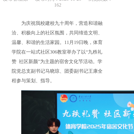
162
为庆祝我校建校九十周年，营造和谐融
洽、积极向上的社区氛围，共同缔造文明、
温馨、和谐的生活家园。11月19日晚，体育
学院在一站式社区306教室举办了以“九秩礼
赞 社区新颜”为主题的宿舍文化节活动。学
院党总支副书记马晓琼、团委副书记王康全
程参与策划、指导。