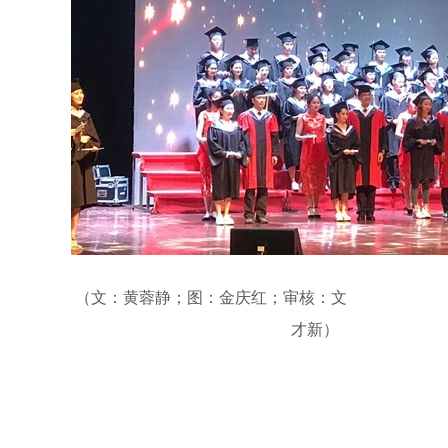
（文：黄蓉静；图：金庆红；审核：文
才新）