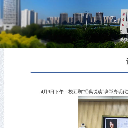
4
月
9
日下午，校五期“经典悦读”班举办现