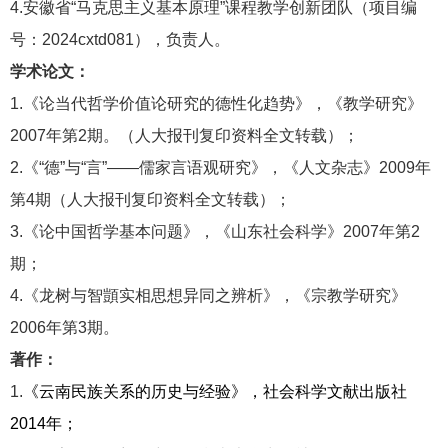
4.安徽省“马克思主义基本原理”课程教学创新团队（
项目编
号：2024cxtd081
），负责人。
学术论文：
1.
《论当代哲学价值论研究的德性化趋势》，《教学研究》
2007
年第
2
期。（人大报刊复印资料全文转载）；
2.
《“德”与“言”——儒家言语观研究》，《人文杂志》
2009
年
第
4
期（人大报刊复印资料全文转载）；
3.
《论中国哲学基本问题》，《山东社会科学》
2007
年第
2
期；
4.
《龙树与智
顗
实相思想异同之辨析》，《宗教学研究》
2006
年第
3
期。
著作：
1.
《云南民族关系的历史与经验》，社会科学文献出版社
2014
年；