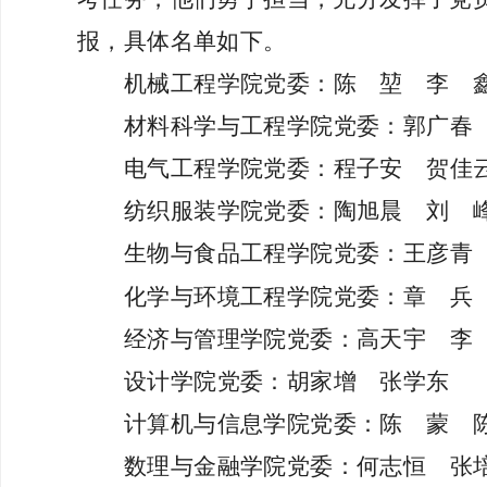
报，具体名单如下。
机械工程学院党委：陈 堃 李 
材料科学与工程学院党委：郭广春
电气工程学院党委：程子安 贺佳
纺织服装学院党委：陶旭晨 刘 
生物与食品工程学院党委：王彦青
化学与环境工程学院党委：章 兵
经济与管理学院党委：高天宇 李
设计学院党委：胡家增 张学东
计算机与信息学院党委：陈 蒙 
数理与金融学院党委：何志恒 张