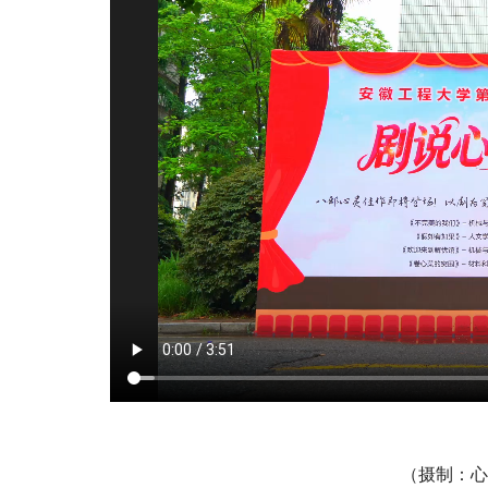
摄制：心
（