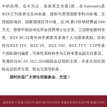
中的应用。迄今为止，发表英文专著
2
部，在
Automatica
及
IEEE
汇刊发表论文
80
余篇，授权与受理国家专利
20
余项。主
持国际项目、国家级项目等
10
项，近
3
年累计科研经费超
1000
万元。荣获中国自动化学会优秀博士论文奖、工信部创新特等
奖、
IEEE RCAE
青年科学家奖等多项个人与团体奖励。目前
担任
IEEE TFS
、
IEEE TII
、
IEEE TIM
、
IEEE TVT
、
CEP
等多
个国际期刊编委，可靠性系统科学与工程专委会副主任委员。
受邀担任
RCAE 2022
-
2024
国际会议组织主席，并多次担任国
际会议程序主席、联合主席等职务。
届时欢迎广大师生积极参会、交流！
版权所有 © 安徽工程大学 皖ICP备10016294号 安徽省芜湖市北京中路 邮编241000