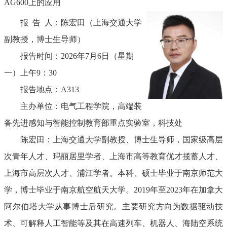
AG600
上的应用
报
告
人：陈宏田（上海交通大学
副教授，博士生导师）
报告时间：
2026
年
7
月
6
日（星期
一
）
上
午
9
：
3
0
报告地点：
A313
主办单位：电气工程学院，高端装
备先进感知与智能控制教育部重点实验室
，
科技处
陈宏田
：
上海交通大学副教授、博士生导师，国家级高层
次青年人才、玛丽居里学者、上海市高等教育优才揽蓄人才、
上海市高层次人才、浦江学者。本科、硕士毕业于南京师范大
学，博士毕业于南京航空航天大学。
2019
年至
2023
年在加拿大
阿尔伯塔大学从事博士后研究。主要研究方向为数据驱动技
术、可解释人工智能等及其在高速列车、机器人、海陆空系统