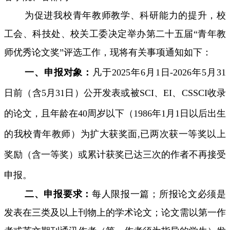
为促进我校青年教师教学、科研能力的提升，校
工会、科技处、校关工委决定举办第二十五届“青年教
师优秀论文奖”评选工作，现将有关事项通知如下：
一、申报对象：
凡于
2025
年
6
月
1
日
-2026
年
5
月
31
日前（含
5
月
31
日）公开发表或被
SCI
、
EI
、
CSSCI
收录
的论文，且年龄在
40
周岁以下（
1986
年
1
月
1
日以后出生
的我校青年教师）为扩大获奖面
,
已两次获一等奖以上
奖励（含一等奖）或累计获奖已达三次的作者不再接受
申报。
二、申报要求：
每人限报一篇；所报论文必须是
发表在三类及以上刊物上的学术论文；论文需以第一作