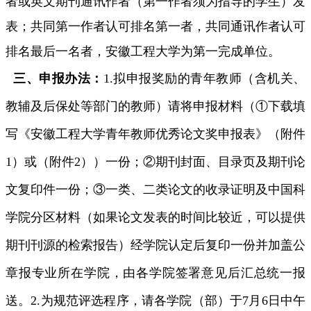
者或英文期刊通讯作者（第一作者须为指导的学生）发
表；共同第一作者认可排名第一者，共同通讯作者认可
排名最后一名者，安徽工程大学为第一完成单位。
三、申报办法：
1.
拟申报奖励的青年教师（含机关、
教辅及后保处等部门的教师）请将申报材料（①下载填
写《安徽工程大学青年教师优秀论文奖申报表》（附件
1
）或（附件
2
））一份；②期刊封面、目录页及期刊论
文复印件一份；③一类、二类论文的收录证明及
中国科
学院
分区材料
（如果论文发表的时间比较近，可以提供
期刊刊源的检索报告）
经学院认定后复印一份并加盖公
章报专业所在学院，由各学院签署意见后汇总统一报
送。
2.
为规范评选程序，请各学院（部）于
7
月
6
日中午