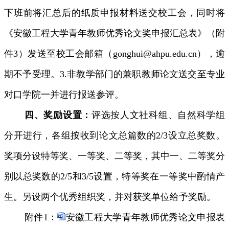
下班前将汇总后的纸质申报材料送交校工会，同时将
《安徽工程大学青年教师优秀论文奖申报汇总表》（附
件
3
）发送至校工会邮箱（
gonghui@ahpu.edu.cn
），逾
期不予受理。
3.
非教学部门的兼职教师论文送交至专业
对口学院一并进行报送参评。
四、奖励设置：
评选按人文社科组、自然科学组
分开进行，各组按收到论文总篇数的
2/3
设立总奖数。
奖项分设特等奖、一等奖、二等奖，其中一、二等奖分
别以总奖数的
2/5
和
3/5
设置，特等奖在一等奖中酌情产
生。另设两个优秀组织奖，并对获奖单位给予奖励。
附件
1
：
安徽工程大学青年教师优秀论文申报表