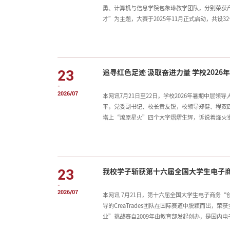
勇、计算机与信息学院包象琳教学团队，分别荣获
才”为主题，大赛于2025年11月正式启动，共设32
师）入围全国赛现场评审。其中晋级全国现场赛的有
共评选出一等奖104项、二等奖247项、三等奖3
门协同联动，为参赛教师提供全方位支持。备赛期
案，开展多轮次一对一精准指导。学校将总结赛事
23
追寻红色足迹 汲取
活力，全面提升教师教学能力，
-
2026/07
本网讯7月21日至22日，学校2026年暑期中
平，党委副书记、校长黄友锐，校领导郑健、程双
塔上“燎原星火”四个大字熠熠生辉，诉说着烽火
人民对党忠诚、不怕牺牲、无私奉献的崇高革命精
向鲜红的党旗庄严举起右手，重温入党誓词，铿锵
端详泛黄的革命文献、斑驳的红军袖标、珍贵的战
大湾村党性教育基地，学员们认真观看习近平总书
23
我校学子斩获第十六届全国大学生电子
宽、房子变美、村庄变整洁、农民日子变好的巨大
-
2026/07
本网讯 7月21日，第十六届全国大学生电子商务
导的CreaTrades团队在国际赛道中脱颖而出
业”挑战赛自2009年由教育部发起创办，是国内
锻炼创业能力、倡导团队精神。在2024年全国高