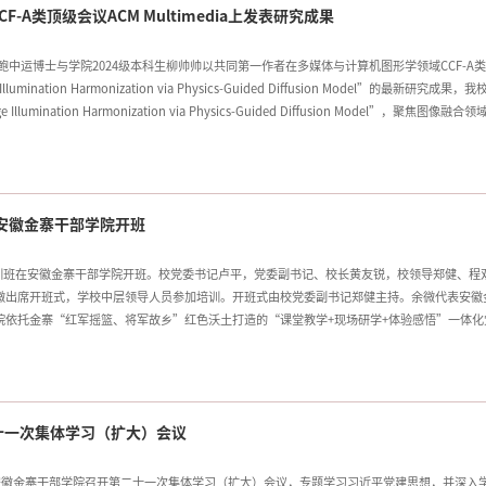
A类顶级会议ACM Multimedia上发表研究成果
鲍中运博士与学院2024级本科生柳帅帅以共同第一作者在多媒体与计算机图形学领域CCF-A
umination Harmonization via Physics-Guided Diffusion Model”的最新研究成果
mination Harmonization via Physics-Guided Diffusion Model”，聚焦图像融
型等现有算法存在的光影匹配不准、阴影失真、融合效果不真实等痛点，该研究提出了一种物理
方法突破纯数据驱动的局限，依托图像深度信息与透视原理精准求解前景阴影空间特征，同时通过
物理先验信息融入扩散生成过程，精准引导前景与背景光影融合，有效提升图像光影生成的真
在安徽金寨干部学院开班
员培训班在安徽金寨干部学院开班。校党委书记卢平，党委副书记、校长黄友锐，校领导郑健、程
微出席开班式，学校中层领导人员参加培训。开班式由校党委副书记郑健主持。余微代表安徽
院依托金寨“红军摇篮、将军故乡”红色沃土打造的“课堂教学+现场研学+体验感悟”一体化
永跟党走”的大别山精神，并表示将全力做好课程保障、后勤服务，助力全体学员在培训中淬
党建思想、扎实开展树立和践行正确政绩观学习教育、奋力开启“十五五”事业发展新局面的
学位授予单位作出的重要安排，是深入学习贯彻习近平党建思想的实际行动，是增强党员干部
重要举措。全体学员要牢牢把握“政绩为谁而树”的价值取向，始终站稳人民立场，把师生的
十一次集体学习（扩大）会议
把政绩镌刻在师
安徽金寨干部学院召开第二十一次集体学习（扩大）会议，专题学习习近平党建思想，并深入