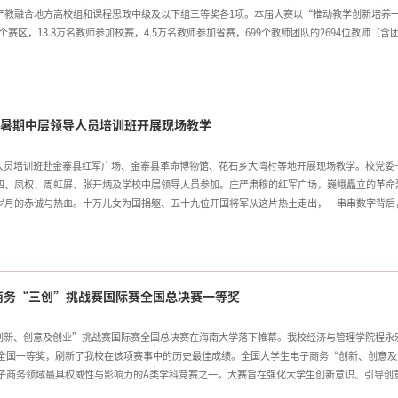
产教融合地方高校组和课程思政中级及以下组三等奖各1项。本届大赛以“推动教学创新培养
个赛区，13.8万名教师参加校赛，4.5万名教师参加省赛，699个教师团队的2694位教师（含
两院院士、杰青等近200位国家级人才，高层次人才参赛人数实现新突破，示范引领作用突
48项，优秀组织奖22项。大赛启动以来，学校高度重视，各二级学院、教务处（教师能力发展中
间，学校组建了由教学名师、往届获奖教师和校外专家构成的指导团队，为参赛教师精心制定
经验，积极搭建展示交流平台，不断完善激励机制，持续激发教师特别是青年教师（团队）的
奋进力量 学校2026年暑期中层领导人员培训班开展现场教学
层领导人员培训班赴金寨县红军广场、金寨县革命博物馆、花石乡大湾村等地开展现场教学。校党委
四、凤权、周虹屏、张开炳及学校中层领导人员参加。庄严肃穆的红军广场，巍峨矗立的革命
岁月的赤诚与热血。十万儿女为国捐躯、五十九位开国将军从这片热土走出，一串串数字背后
神。在革命烈士纪念塔前，工作人员向革命烈士敬献花篮，全体学员整齐肃立、静默鞠躬。全
誓言回荡在广场上空。在金寨县革命博物馆、红军纪念堂，大家认真聆听立夏节起义等革命事
士家书等红色文物。一张张老照片定格峥嵘岁月，一件件实物见证初心坚守，一段段往事激荡
记视察金寨专题片和“追梦路上的大湾村”图片展。一帧帧照片生动展示了大湾村面貌改善、
商务“三创”挑战赛国际赛全国总决赛一等奖
变化。行走在大
“创新、创意及创业”挑战赛国际赛全国总决赛在海南大学落下帷幕。我校经济与管理学院程永
，荣获全国一等奖，刷新了我校在该项赛事中的历史最佳成绩。全国大学生电子商务“创新、创意及
电子商务领域最具权威性与影响力的A类学科竞赛之一。大赛旨在强化大学生创新意识、引导创
校大学生学科竞赛排行榜“创新创业类”赛事中，“三创赛”排名高居第三，仅次于中国国际大