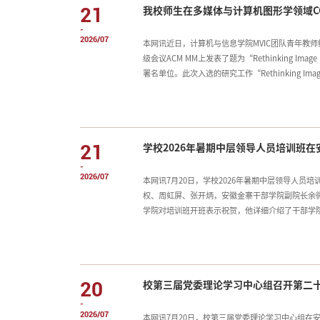
21
我校师生在多媒体与计算机图形学领域CCF-
-
2026/07
本网讯近日，计算机与信息学院MVIC团队青年教师
级会议ACM MM上发表了题为“Rethinking Image Ill
署名单位。此次入选的研究工作“Rethinking Image Illu
感光影一致性生成任务。针对GAN、传统扩散模
照扩散模型PGIDiff高逼真图像协调方法。该
场模块学习背景光照规律、匹配全局光照强度，将
调性。实验结果表明
21
学校2026年暑期中层领导人员培训班
-
2026/07
本网讯7月20日，学校2026年暑期中层领导人
权、周虹屏、张开炳，安徽金寨干部学院副院长余
学院对培训班开班表示祝贺，他详细介绍了干部学
体系，阐释了“坚贞忠诚、牺牲奉献、一心为民、
提升本领。卢平指出，在全校深入学习贯彻习近平
期，在金寨举办本次培训班，是学校奋力冲击博士
养、树立和践行正确政绩观、提升履职尽责能力的
20
校第三届党委理论学习中心组召开第二
最高位置，把师生的需求作为工作的出发点，真正
-
2026/07
本网讯7月20日，校第三届党委理论学习中心组在