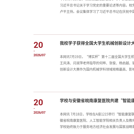
习近平总书记关于学习党史的重要论述等内容。校
卢平主持。会议集体学习了习近平总书记在庆祝中国
回信、《光明日报》文章《从延安到西柏坡：中国
想作重点发言。卢平强调，要把准政治方向，准确
成为坚持党的领导的坚强阵地；要坚定历史自信，
话、跟党走；要扛起使命担当，以高质量党建引领
20
我校学子获得全国大学生机械创新设计
的战斗堡垒作用和党员的先锋模范作用，以实干实
-
2026/07
本网讯7月19日，“博实杯”第十二届全国大学生
王风涛、闫淑萍老师指导的何晔、张俊、杨启越、
创新设计大赛作为国内机械学科领域规格最高、影
好生活”为主题，吸引了全国多所顶尖高校的优质
特的扑翼机构设计、精准的飞行姿态控制以及优异
性方面达到较高水平，展现了极强的工程落地潜力
品“把脉问诊”，从理论深度与应用价值层面进行
20
学校与安徽省皖南康复医院共建“智能
低、易损耗”三大难题，反复推演数学模型，迭代
-
2026/07
本网讯 7月18日，学校在A座1215举行“智能
徽省皖南康复医院、人工智能学院相关负责人及教
学校始终致力于服务地方经济社会发展与国家战略
服务地方大健康产业发展的重要举措，有助于共同