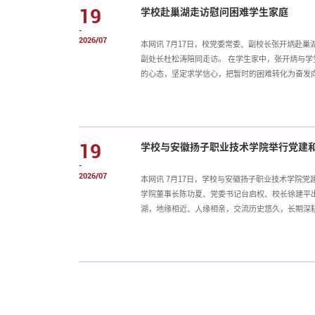
19
学校赴巢湖走访慰问困难学生家庭
项目聚焦新就业群体子女托管难题、缓解暑期看护
-
2026/07
本网讯 7月17日，校党委常委、副校长张开炳赴
副处长杜松涛陪同走访。 在学生家中，张开炳与
的心态，坚定求学信心，把暂时的困难转化为奋发
的关心与帮助，表示将全力支持孩子完成学业，不
每一位家庭经济困难学生成长成才。（文：张君；
19
学校与安徽扬子职业技术学院举行党建
-
2026/07
本网讯 7月17日，学校与安徽扬子职业技术学院
学院董事长陈功夏、党委书记台启权、校长徐建平
湖，地缘相近、人缘相亲，交流历史悠久，长期深
结对共建为纽带，推动双方在基层党建、思想政治
政工作，坚持把党的领导贯穿到民办高校办学治校
品牌。会上，双方签署了《结对共建协议书》，与
事业联动等方面开展深度合作，构建校级统筹、二
办学事业共促。（文：黎新宏；图：扬子学院提供