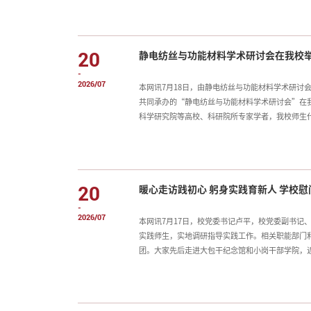
要机遇期，医院高度重视与安徽工程大学的深度合
康复诊疗水平与服务能力，更好地满足高质量康复
验室共建协议，与会人员围绕实验室建设模式、研
20
静电纺丝与功能材料学术研讨会在我校
略、推动人工智能与康复医学深度融合的重要举措
-
2026/07
本网讯7月18日，由静电纺丝与功能材料学术研讨
共同承办的“静电纺丝与功能材料学术研讨会”在
科学研究院等高校、科研院所专家学者，我校师生
深入研讨。华南理工大学王朝教授作“静电纺丝在
学王晓旭教授分享了高强度静电纺纳米碳纤维制备
展；嘉兴大学张焕侠副教授围绕石墨烯纤维结构设
型在极端环境热管理材料中的应用，探讨了3D打
20
暖心走访践初心 躬身实践育新人 学校
实地了解我校在静电纺丝纳米纤维、功能材料等方
-
2026/07
本网讯7月17日，校党委书记卢平，校党委副书记
实践师生，实地调研指导实践工作。相关职能部门
团。大家先后走进大包干纪念馆和小岗干部学院，
团队扎根乡土、潜心调研的务实作风。他指出，小
贵的精神滋养。实践团队要发挥工科专业优势，精
乡村振兴一线磨砺才干、增长本领，以青年之力为
开展活动的人工智能学院“青苗护航”社会实践队