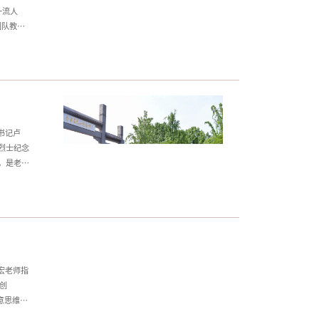
一流人
团队教
出。大赛
心）等部
培训方
教学创新
书记卢
烈士纪念
，是老区
体党员面
迹，细致
人心。在
道路变
宏老师指
创
意思维、
学生创