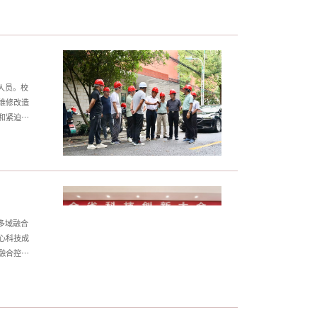
度强。此
立足学科
才。学院
人员。校
维修改造
和紧迫
质量第
，针对暑
，确保施
工期，量
多域融合
心科技成
融合控
科定位与
创新、高
。（文：