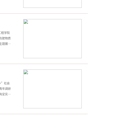
用，提升
了联合实
中国”战
工程学院
合肥物质
主题展开
京化工大
的研究进
融沉积成
验室，
乡”社会
青年调研
肯定实践
提供了宝
研究，在
看望正在
情况，对