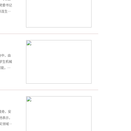
党委书记
张连生的
平党建思
学校始终
师生听党
层党组织
决中，由
学生机械
智能，美
凭借其独
飞行稳定
为作
、效率
茂奇，安
他表示，
叉领域、
融合的重