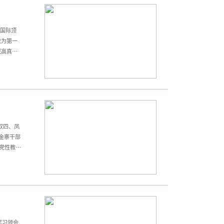
类国际顶
，我校为第一
合领域高真实
引导的光
创新光照
实性与协
双四、凤
金寨干部
党性教育
炼党性、
关键时
党性修
利益放在
学习领会