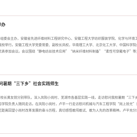
作，期待借助高校的科研与人才优势，共同探索智能康复新技术、新设备、新模式的研发与应
医疗需求。王成军、徐茂奇共同为联合实验室揭牌，人工智能学院与安徽省皖南康复医院签署
究方向、合作模式进行了深入交流。此次共建“智能康复联合实验室”是双方积极服务“健康
举办
。实验室将
会组委会主办，安徽省先进纤维材料工程研究中心、安徽工程大学纺织服装学院、化学与环境
我校举行。安徽工程大学党委常委、副校长凤权，华南理工大学、北京化工大学、中国科学院
代表参加会议。会议围绕“静电纺丝技术应用”“纳米纤维材料制备”“柔性可穿戴电子”等
水处理领域的应用”专题报告，系统介绍了静电纺丝纳米纤维膜在水处理领域的前沿进展；北
的最新研究成果；南昌大学丁义纯研究员从柔性到共形的视角，阐述了纤维基柔性可穿戴电子
计及其力学传感性能研究作了精彩报告；中国科学院合肥物质科学研究院席敏副研究员聚焦熔
印技术实现石墨烯定向排列及定向导热储热的新路径。会议期间，参会嘉宾还参观了学校相关实
慰问暑期“三下乡”社会实践师生
向的科研平台与研
、校长黄友锐分别带队，深入凤阳小岗村、芜湖市各基层实践一线，走访慰问我校暑期“三下
和学院负责人随同走访。在凤阳小岗村，卢平一行走访慰问机械与汽车工程学院“岗上拾光”
近距离回望小岗村改革发展的奋斗历程，真切感悟敢闯敢试、敢为人先的改革精神。卢平充分
岗村的改革发展史是一堂生动鲜活的思政实践课，蕴含的改革创新精神，为青年学子成长成才
准对接乡村产业转型升级现实需求，把专业知识、技术本领融入基层发展实践，扎实开展调查
地方发展赋能添彩。黄友锐先后来到芜湖经开区千岛湖路宜邻中心和高速东方御府物业中心，
和集成电路学院公益课堂团队。在“唯实学堂”爱心暑托班，黄友锐详细了解课程设置和运行