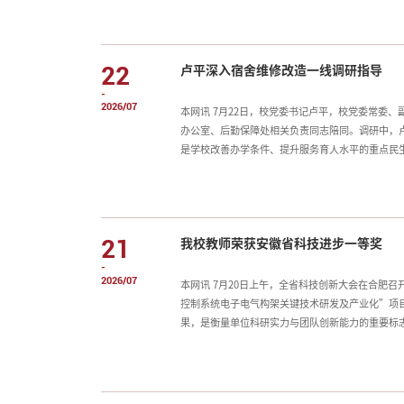
新大赛和“挑战杯”中国大学生创业计划竞赛。赛
次优异成绩的取得，是学校持续深化创新创业教育
特色，不断优化人才培养模式，鼓励学生在高水平
22
卢平深入宿舍维修改造一线调研指导
将持续推进产教融合与创新创业教育深度融合，进
-
2026/07
本网讯 7月22日，校党委书记卢平，校党委常委
办公室、后勤保障处相关负责同志陪同。调研中，
是学校改善办学条件、提升服务育人水平的重点民
感，将此作为“一把手”工程来抓，精心组织，强
一”意识，严格执行材料进场验收和工序报验制度
期高温及施工现场临时用电、高空作业、动火作业
工人员健康安全和施工全过程安全；要精细管控施
21
我校教师荣获安徽省科技进步一等奖
化每日工作量与在岗人员，确保各环节无缝衔接，
-
2026/07
本网讯 7月20日上午，全省科技创新大会在合肥
控制系统电子电气构架关键技术研发及产业化”项
果，是衡量单位科研实力与团队创新能力的重要标
制、电子电气架构等关键核心技术，实现产业化落
产业需求同频共振，将科研攻关与产业痛点精准对
性能制造、绿色设计等领域取得系列成果，逐步形
杨春来；图：肖平提供；初审：张荣芸；复审：潘