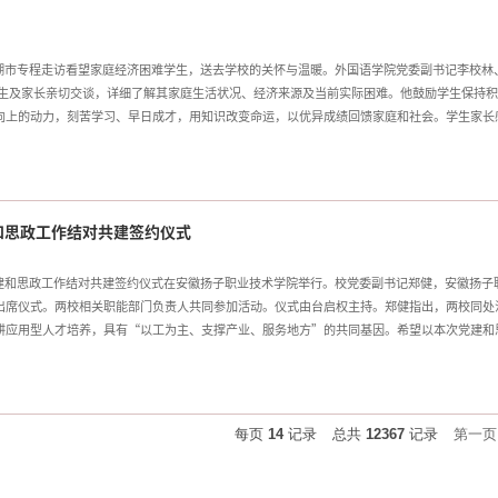
压力表示肯定，叮
巢湖市专程走访看望家庭经济困难学生，送去学校的关怀与温暖。外国语学院党委副书记李校林
学生及家长亲切交谈，详细了解其家庭生活状况、经济来源及当前实际困难。他鼓励学生保持积
向上的动力，刻苦学习、早日成才，用知识改变命运，以优异成绩回馈家庭和社会。学生家长
辜负学校的殷切期望。学校始终坚持以生为本，通过“奖、助、贷、勤、补、免”多元资助体
初审：李校林、杜松涛；复审：董金权、黄炜；终审：查桂义；责任编辑：范夏勋）
和思政工作结对共建签约仪式
党建和思政工作结对共建签约仪式在安徽扬子职业技术学院举行。校党委副书记郑健，安徽扬子
出席仪式。两校相关职能部门负责人共同参加活动。仪式由台启权主持。郑健指出，两校同处
耕应用型人才培养，具有“以工为主、支撑产业、服务地方”的共同基因。希望以本次党建和
教育、教学科研、人才培育等方面更深层次的合作共赢。陈功夏表示，扬子学院始终高度重视
全过程，希望以此次共建为契机，进一步学习借鉴安徽工程大学的好经验、好做法，打造结对
会人员就落实共建具体任务进行了深入交流。双方将聚焦组织联建、理论联学、品牌联创、队
级党组织对接、基层党支部结对的三级联动体系，实现党建资源互通、思政阵地共享、骨干队
每页
14
记录
总共
12367
记录
第一页
；初审：梁雪松；