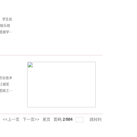
、学生处
极乐观
感谢学校
系，助力
职业技术
江城芜
思政工作
党建和思
共建示范
伍联育、
伍共育、
<<上一页
下一页>>
尾页
页码
2
/
884
跳转到