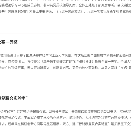
党委理论学习中心组成员参加，非中共党员校领导列席，全体正处级干部列席旁听。会议由校
共产党成立105周年大会上重要讲话、《习近平党建文选》、习近平总书记给新华社老党员
共产党人树立正确政绩观的重要探索》。卢平，校党委副书记、校长黄友锐围绕学习领会习近
把握习近平党建思想的丰富内涵和实践要求，始终坚持和加强党对学校工作的全面领导，确保
以史为鉴、开创未来，自觉传承大别山精神，将红色基因融入立德树人全过程，教育引导广大
学校事业高质量发展，在学科建设、人才培养、科学研究、社会服务等各项工作中充分发挥基
大赛一等奖
绩检验学习成效
机械创新设计大赛全国总决赛在哈尔滨工业大学落幕。在这场汇聚全国机械学科精英的巅峰对
骆昊、周俊豪团队，凭借作品《基于仿生蝴蝶高性能飞行器的设计》斩获全国一等奖。全国大
响最广的顶级赛事，素以赛题难度大、创新要求高、竞争白热化而著称。本届大赛以“灵巧·
作品同台竞技。《基于仿生蝴蝶高性能飞行器的设计》从仿生学与空气动力学交叉视角切入，
的能效比，在众多参赛作品中脱颖而出。评审专家一致认为，该作品在仿生运动机理还原度与
与创新思维。荣誉的背后，是师生团队多少个日夜的艰苦攻关。备赛期间，学院邀请资深教授
全方位打磨，教务处（创新创业学院）积极做好赛事保障，师生团队直面仿生飞行器“控制难
康复联合实验室”
优化样机结构，最终层层
康复联合实验室”共建签约暨揭牌仪式。副校长王成军，安徽省皖南康复医院党委副书记、院长徐
师代表参加仪式。王成军介绍了学校的办学历史、学科特色、人才培养及科研平台建设情况，
需求，近年来在科研创新方面取得显著进展，双方共建“智能康复联合实验室”是拓展医工交
推动康复医疗服务智能化升级。徐茂奇表示，当前康复医学正迎来与信息技术、工程技术深度