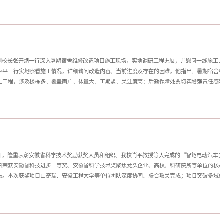
事已列入《全国普通高校学科竞赛排行榜榜单》，赛事的含金量高、参与覆盖面广、社会认可
改革、积极践行“以赛促学、以赛促教、以赛促创”育人理念的生动体现。近年来，经管学院
学科竞赛中练本领、长才干，着力培养具有创新精神、创业意识和实践能力的高素质应用型人
一步
、副校长张开炳一行深入暑期宿舍维修改造项目施工现场，实地调研工程进展，并慰问一线施工
卢平一行实地察看施工情况，详细询问改造内容、当前进度及存在的困难。他指出，暑期宿舍
生工程，涉及楼栋多、覆盖面广、体量大、工期紧、关注度高；后勤保障处要切实增强责任感
力推进，确保如期高质量完工。针对下一步工作，卢平要求，要严把工程质量关，牢固树立“
，从源头把控建材品质，以匠心打造放心工程，让学生住得安心、舒心；要严守安全生产底线
等风险点，压实安全责任，严格落实审批制度和防护措施，科学安排工时，备足防暑降温物资
工进度，后勤保障处要督促施工单位科学制定并动态优化施工方案，实行“挂图作战”、倒排
按期交付使用；要彰
召开，隆重表彰安徽省科学技术奖励获奖人员和组织。我校肖平教授等人完成的“智能电动汽车
目荣获安徽省科技进步一等奖。安徽省科学技术奖聚焦龙头企业、高校、科研院所等单位的核
志。本次获奖项目由奇瑞、安徽工程大学等单位团队深度协同、联合攻关完成；项目突破多域
地，有力支撑我省汽车产业转型升级与核心竞争力提升。近年来，机械与汽车工程学院坚持学
接，不断深化校地、校企合作，服务汽车产业高端化、智能化、绿色化重大需求，在整车集成
成了“以车为核、场景驱动、赋能产业”的科研品牌，有力支撑了机械工程学科的特色化发展
家保、魏长顺；终审：查桂义；责任编辑：范夏勋）